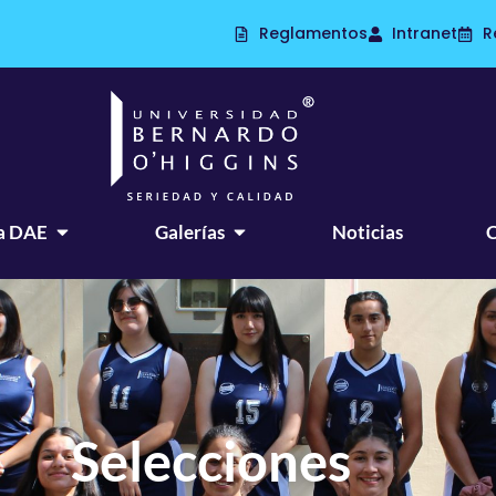
Reglamentos
Intranet
R
a DAE
Galerías
Noticias
Selecciones