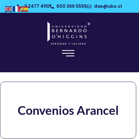
2 2477 4110
600 366 5555
dae@ubo.cl
Convenios Arancel