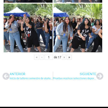
«
‹
de
17
›
»
ANTERIOR
SIGUIENTE
Inicio de talleres semestre de otoño 2025
Pruebas masivas selecciones deportivas