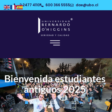
2 2477 4110
600 366 5555
dae@ubo.cl
Bienvenida estudiantes
antiguos 2025
Marzo 19, 2025
3:10 pm