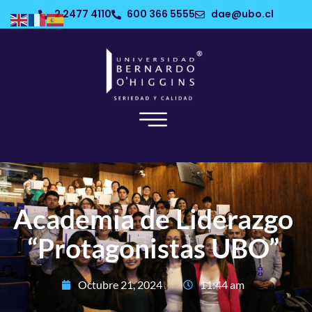
2 2477 4110
600 366 5555
dae@ubo.cl
Academia de Liderazgo
“Protagonistas UBO”
Octubre 21, 2024
11:44 am