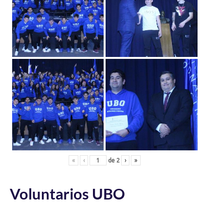
«
‹
de
2
›
»
Voluntarios UBO