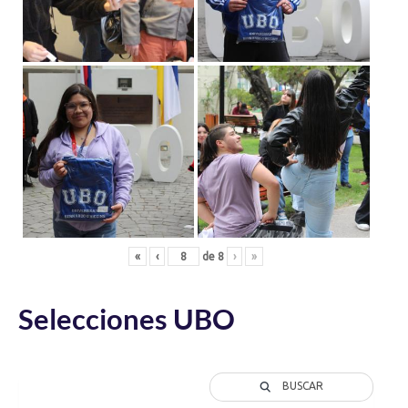
«
‹
de
8
›
»
Selecciones UBO
BUSCAR