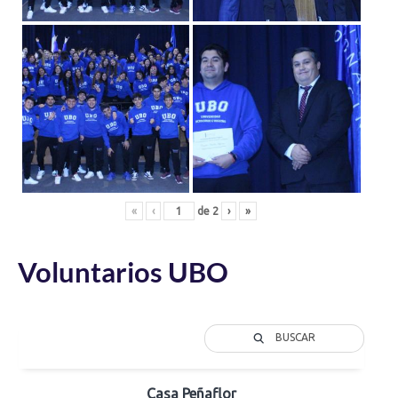
«
‹
de
2
›
»
Voluntarios UBO
BUSCAR
Casa Peñaflor