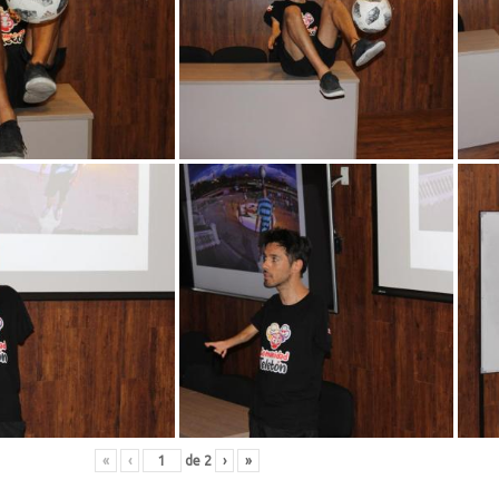
«
‹
de
2
›
»