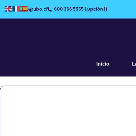
dae@ubo.cl
600 366 5555 (Opción 1)
Inicio
L