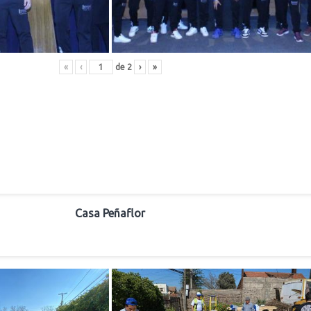
«
‹
de
2
›
»
Casa Peñaflor