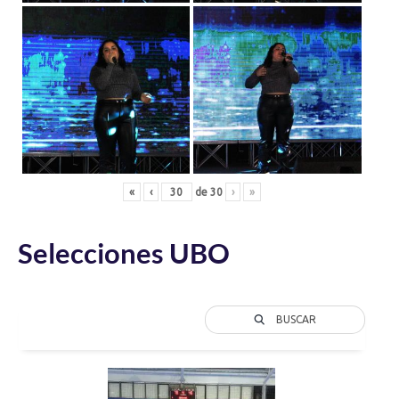
«
‹
de
30
›
»
Selecciones UBO
BUSCAR