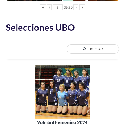
«
‹
de
30
›
»
Selecciones UBO
BUSCAR
Voleibol Femenino 2024