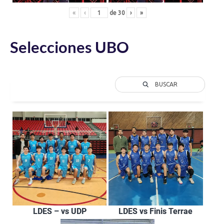
«
‹
de
30
›
»
Selecciones UBO
BUSCAR
LDES – vs UDP
LDES vs Finis Terrae